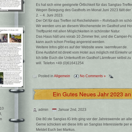
Es hat sich eine geeignete Örtlichkeit für das Sanglas-Tref
Wegen Belegung des Gasthofs im Monat Juni 2023 fällt der 
2. – 4. Juni 2023.
Der Ort für das Treffen ist Reichelsheim – Rohrbach im sc
Wir werden uns an diesem Wochenende im Gasthof und Hotel 
Treffpunkt mit allen Möglichkeiten in schönster Natur.
Das Haus hält uns vorab 10 Zimmer frei, und die Camper-Fr
kann auch schon Freitag angereist werden.
Weitere Infos gibt es auf der Website www. laermfeuer.de.
Eine Ausfahrt ist direkt vom Hotel aus möglich mit Einkehr
Ich bitte Euch die Unterkunft im Gasthof Lärmfeuer selbst z
will. Telefon +49 (0)61641254
Posted in
Allgemein
No Comments »
Ein Gutes Neues Jahr 2023 an 
110
admin
Januar 2nd, 2023
t,
Die 80.ste Sanglas IG Info ging vor der Jahreswende an alle
en
Gerne schicken wir diese Info an Sanglas Interessierte per e
Meldet Euch bei Markus.