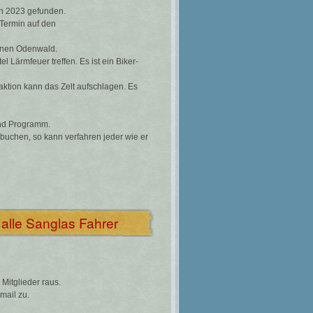
fen 2023 gefunden.
Termin auf den
hönen Odenwald.
Lärmfeuer treffen. Es ist ein Biker-
aktion kann das Zelt aufschlagen. Es
 und Programm.
u buchen, so kann verfahren jeder wie er
alle Sanglas Fahrer
 Mitglieder raus.
mail zu.