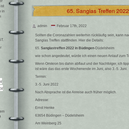
er
ist
65. Sanglas Treffen 2022
 in
n
admin
Februar 17th, 2022
Sollten die Coronazahlen weiterhin rückläufig sein, kann n
5T.
Sanglas Treffen stattfinden. Hier die Details:
r
65.
Sanglastreffen 2022 in Büdingen
-Düdelsheim
wie schon angedeutet, würde ich einen neuen Anlauf zum T
Wenn Omikron bis dahin abflaut und der Nachfolger, ich tippe
ist wäre das das erste Wochenende im Juni, also 3.-5. Juni.
Termin:
er
3.-5. Juni 2022
er
Nach Absprache ist die Anreise auch früher möglich.
Adresse:
Ernst Henke
dem
63654 Büdingen – Düdelsheim
9
Am Weinberg 25