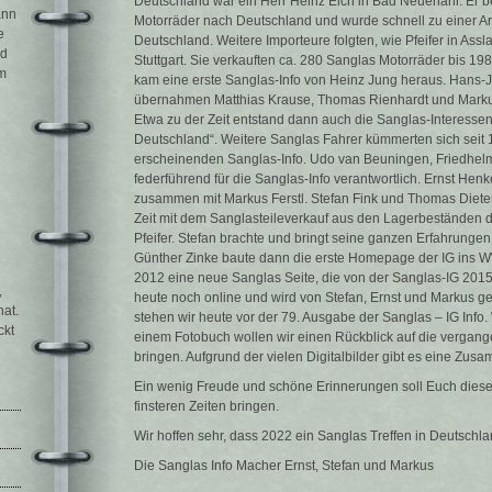
Deutschland war ein Herr Heinz Eich in Bad Neuenahr. Er 
ann
Motorräder nach Deutschland und wurde schnell zu einer Ar
e
Deutschland. Weitere Importeure folgten, wie Pfeifer in Ass
nd
Stuttgart. Sie verkauften ca. 280 Sanglas Motorräder bis 1
m
kam eine erste Sanglas-Info von Heinz Jung heraus. Hans-Jö
übernahmen Matthias Krause, Thomas Rienhardt und Markus
Etwa zu der Zeit entstand dann auch die Sanglas-Interess
Deutschland“. Weitere Sanglas Fahrer kümmerten sich seit 
erscheinenden Sanglas-Info. Udo van Beuningen, Friedhe
federführend für die Sanglas-Info verantwortlich. Ernst He
zusammen mit Markus Ferstl. Stefan Fink und Thomas Diete
Zeit mit dem Sanglasteileverkauf aus den Lagerbeständen d
Pfeifer. Stefan brachte und bringt seine ganzen Erfahrungen m
Günther Zinke baute dann die erste Homepage der IG ins 
2012 eine neue Sanglas Seite, die von der Sanglas-IG 201
,
heute noch online und wird von Stefan, Ernst und Markus
hat.
stehen wir heute vor der 79. Ausgabe der Sanglas – IG Info. W
ckt
einem Fotobuch wollen wir einen Rückblick auf die vergang
bringen. Aufgrund der vielen Digitalbilder gibt es eine Z
Ein wenig Freude und schöne Erinnerungen soll Euch dies
finsteren Zeiten bringen.
Wir hoffen sehr, dass 2022 ein Sanglas Treffen in Deutschla
Die Sanglas Info Macher Ernst, Stefan und Markus