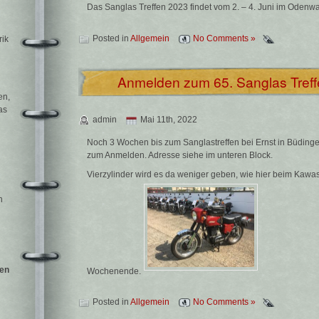
Das Sanglas Treffen 2023 findet vom 2. – 4. Juni im Odenwald
Posted in
Allgemein
No Comments »
rik
Anmelden zum 65. Sanglas Treff
en,
as
admin
Mai 11th, 2022
Noch 3 Wochen bis zum Sanglastreffen bei Ernst in Büdinge
zum Anmelden. Adresse siehe im unteren Block.
Vierzylinder wird es da weniger geben, wie hier beim Kawasa
h
fen
Wochenende.
Posted in
Allgemein
No Comments »