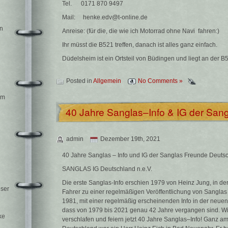
Tel. 0171 870 9497
Mail: henke.edv@t-online.de
in
Anreise: (für die, die wie ich Motorrad ohne Navi fahren:)
Ihr müsst die B521 treffen, danach ist alles ganz einfach.
Düdelsheim ist ein Ortsteil von Büdingen und liegt an der B
n
Posted in
Allgemein
No Comments »
am
40 Jahre Sanglas–Info & IG der San
admin
Dezember 19th, 2021
40 Jahre Sanglas – Info und IG der Sanglas Freunde Deuts
SANGLAS IG Deutschland n.e.V. v
Die erste Sanglas-Info erschien 1979 von Heinz Jung, in de
eser
Fahrer zu einer regelmäßigen Veröffentlichung von Sanglas 
1981, mit einer regelmäßig erscheinenden Info in der neue
dass von 1979 bis 2021 genau 42 Jahre vergangen sind. Wi
ke
verschlafen und feiern jetzt 40 Jahre Sanglas–Info! Ganz a