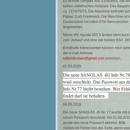
Es ist eine Sanglas 500 S Electrico, hat ab
keinen elektrischen Anlasser. Das Baujahr 
ca. 1974/75/76. Die Maschine befindet sich
Figeac (Lot) Frankreich. Die Maschine ist i
Deutschland mit rotem 07er Kennzeichen
angemeldet.
Meine MV Agusta 350 S Ipotesi steht auch
zum Verkauf und eine der beiden BSA A6
Ernsthafte Interessenten können mich unte
der e-mail Adresse
ralfanderssen@gmail.com
erreichen.
01.03.2020
Die neue SANGLAS -IG Info Nr.78
wird verschickt. Das Passwort aus d
Info Nr.77 bleibt bestehen. Wer Fehl
findet darf sie behalten.
04.09.2019
Die neue SANGLAS -IG Nr. 77 wurde mit 
neuen Passwort verschickt. Am 01.09.201
wurde das neue Passwort aktiviert. Bitte
meldet mir Fehler von der Seite, wenn was