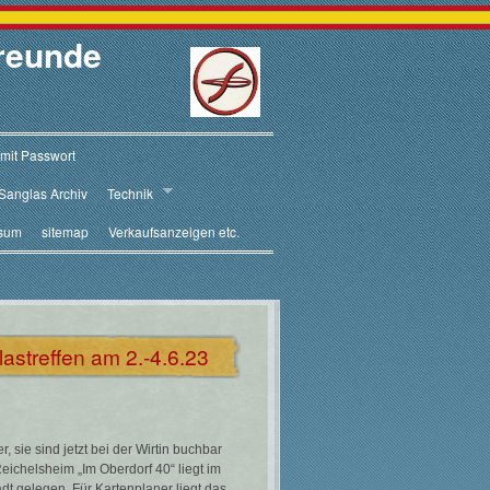
reunde
 mit Passwort
Sanglas Archiv
Technik
sum
sitemap
Verkaufsanzeigen etc.
astreffen am 2.-4.6.23
 sie sind jetzt bei der Wirtin buchbar
ichelsheim „Im Oberdorf 40“ liegt im
 gelegen. Für Kartenplaner liegt das