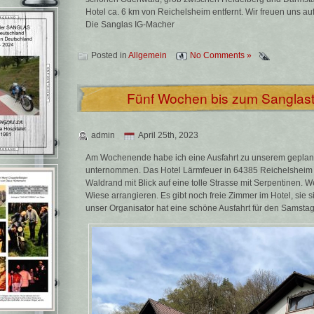
Hotel ca. 6 km von Reichelsheim entfernt. Wir freuen uns a
Die Sanglas IG-Macher
Posted in
Allgemein
No Comments »
Fünf Wochen bis zum Sanglast
admin
April 25th, 2023
Am Wochenende habe ich eine Ausfahrt zu unserem geplant
unternommen. Das Hotel Lärmfeuer in 64385 Reichelsheim 
Waldrand mit Blick auf eine tolle Strasse mit Serpentinen. W
Wiese arrangieren. Es gibt noch freie Zimmer im Hotel, sie si
unser Organisator hat eine schöne Ausfahrt für den Samstag