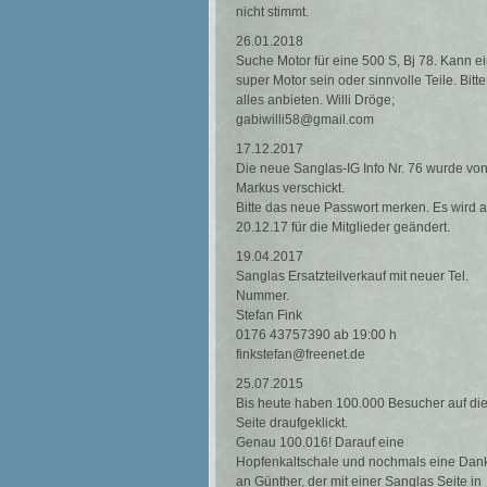
nicht stimmt.
26.01.2018
Suche Motor für eine 500 S, Bj 78. Kann e
super Motor sein oder sinnvolle Teile. Bitte
alles anbieten. Willi Dröge;
gabiwilli58@gmail.com
17.12.2017
Die neue Sanglas-IG Info Nr. 76 wurde vo
Markus verschickt.
Bitte das neue Passwort merken. Es wird 
20.12.17 für die Mitglieder geändert.
19.04.2017
Sanglas Ersatzteilverkauf mit neuer Tel.
Nummer.
Stefan Fink
0176 43757390 ab 19:00 h
finkstefan@freenet.de
25.07.2015
Bis heute haben 100.000 Besucher auf di
Seite draufgeklickt.
Genau 100.016! Darauf eine
Hopfenkaltschale und nochmals eine Dan
an Günther, der mit einer Sanglas Seite in