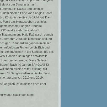
begann 1974 mit dem Import von Sanglas-
t Mekka der Sanglasfahrer in
lar, Sommer in Kassel und Lerch in
981, dem bitteren Ende von Sanglas. 1979
rg König führte dies bis 1984 fort. Dann
 Ferstl das Herausgeben des Infos.
engemeinschaft „Sanglas Freunde
1992 um die mehrmals jährlich
lm Trautmann und Hajo Paß waren damals
nke übernahm 2006 die Redaktionsleitung
rich geb. Rienhardt begannen in dieser
er aufgelösten Firmen Lerch, Eich und
it vielen Artikeln in die Sanglas-Info ein.
WWW. Udo van Beuningen entwickelte
5 übernommen wurde. Diese Seite ist
 getragen. Nach 40 Jahren SANGLAS-IG
ir finden es eine reife Leistung! Mit
enen 63 Sanglastreffen in Deutschland
usammenfassung von 2010 und 2019.
es Sanglasbuch in diesen doch eher
nd wieder stattfinden kann.