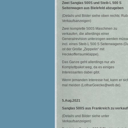
Zwei Sanglas 500S und Steib L 500 S
Seitenwagen
aus Bielefeld abzugeben
(Details und Bilder siehe oben rechts: Rub
Verkaufsanzeigen)
Zwei komplette 500S Maschinen zu
verkaufen, die allerdings einer
Generalrevision unterzogen werden müss
incl. eines Steib L 500 S Seitenwagens (D
ist der Große „Zeppelin“ mit
Heckkofferraumklappe).
Das Ganze geht allerdings nur als
Komplettpaket weg, da es einiges
Interessantes dabei gibt.
Wenn jemanden Interesse hat, kann er sic
mal melden (LotharGoecke@web.de).
5.Aug.2021
Sanglas 500S aus Frankreich zu verkau
(Details und Bilder siehe unter
Verkaufsanzeigen)