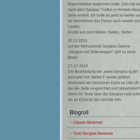
Eigeninitiative begonnen hatte. Udo hat d
nach dem Sanglas Treffen in Hemeln dies
Seite erstellt. Ich hoffe es geht so weiter u
wir bekommen das Forum auch wieder zu
Laufen.
Grüße aus dem Wilden Süden, Stefan
30.12.2014
auf der Menueleiste Sanglas Galerie
„Sanglas mit Seitenwagen“ gibt es neue
Bilder
17-12-2014
Die Bearbeitung der „www.Sanglas-ig.de“
wird jetzt von Stefan F. weiter geführt.
Nochmals ein herzlichen Dank an Udo vB.
der die Seite eingerichtet und aktuallisiert 
Wenn ihr Texte über die Sanglas habt schi
sie an Ernst für die nächste Info.
Blogroll
– Classic-Motorrad
– Club Sanglas Baleares