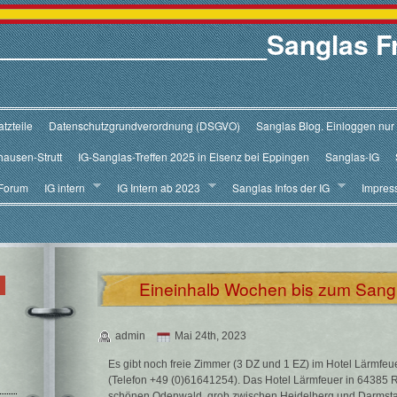
V.__________________Sanglas F
tzteile
Datenschutzgrundverordnung (DSGVO)
Sanglas Blog. Einloggen nur
hausen-Strutt
IG-Sanglas-Treffen 2025 in Elsenz bei Eppingen
Sanglas-IG
Forum
IG intern
IG Intern ab 2023
Sanglas Infos der IG
Impres
Eineinhalb Wochen bis zum Sangl
admin
Mai 24th, 2023
Es gibt noch freie Zimmer (3 DZ und 1 EZ) im Hotel Lärmfeuer,
(Telefon +49 (0)61641254). Das Hotel Lärmfeuer in 64385 Re
schönen Odenwald, grob zwischen Heidelberg und Darmstadt