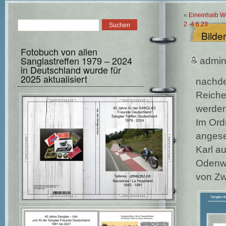
«
Eineinhalb W
2.-4.6.23
Bilde
Fotobuch von allen
Sanglastreffen 1979 – 2024
admi
in Deutschland wurde für
2025 aktualisiert
nachde
Reiche
werden 
Im Ord
angese
Karl a
Odenwa
von Zw