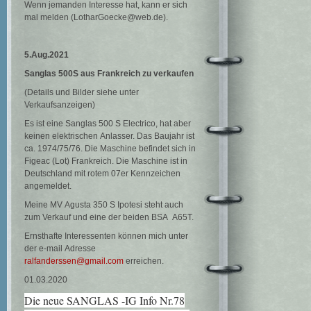
Wenn jemanden Interesse hat, kann er sich
mal melden (LotharGoecke@web.de).
5.Aug.2021
Sanglas 500S aus Frankreich zu verkaufen
(Details und Bilder siehe unter
Verkaufsanzeigen)
Es ist eine Sanglas 500 S Electrico, hat aber
keinen elektrischen Anlasser. Das Baujahr ist
ca. 1974/75/76. Die Maschine befindet sich in
Figeac (Lot) Frankreich. Die Maschine ist in
Deutschland mit rotem 07er Kennzeichen
angemeldet.
Meine MV Agusta 350 S Ipotesi steht auch
zum Verkauf und eine der beiden BSA A65T.
Ernsthafte Interessenten können mich unter
der e-mail Adresse
ralfanderssen@gmail.com
erreichen.
01.03.2020
Die neue SANGLAS -IG Info Nr.78