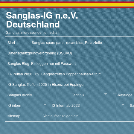
Sanglas-IG n.e.V.__________
Deutschland
Sanglas Interessengemeinschaft
Start
Sanglas spare parts, recambios, Ersatzteile
Datenschutzgrundverordnung (DSGVO)
Sanglas Blog. Einloggen nur mit Passwort
IG-Treffen 2026_ 69. Sanglastreffen Poppenhausen-Strutt
IG-Sanglas-Treffen 2025 in Elsenz bei Eppingen
Sanglas Archiv
Technik
ET-Kataloge
IG intern
IG Intern ab 2023
Sa
sitemap
Verkaufsanzeigen etc.