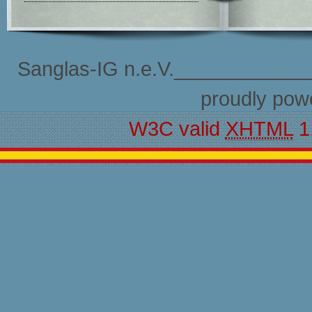
Sanglas-IG n.e.V.____________
proudly pow
W3C valid
XHTML
1.