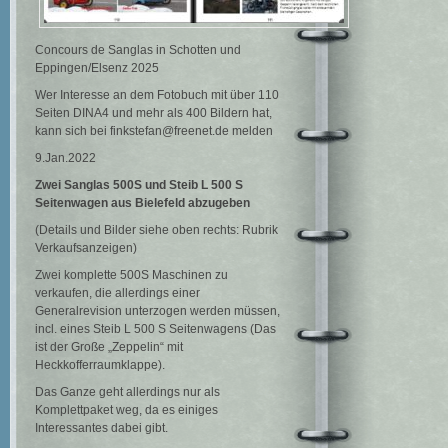
Concours de Sanglas in Schotten und
Eppingen/Elsenz 2025
Wer Interesse an dem Fotobuch mit über 110
Seiten DINA4 und mehr als 400 Bildern hat,
kann sich bei finkstefan@freenet.de melden
9.Jan.2022
Zwei Sanglas 500S und Steib L 500 S
Seitenwagen
aus Bielefeld abzugeben
(Details und Bilder siehe oben rechts: Rubrik
Verkaufsanzeigen)
Zwei komplette 500S Maschinen zu
verkaufen, die allerdings einer
Generalrevision unterzogen werden müssen,
incl. eines Steib L 500 S Seitenwagens (Das
ist der Große „Zeppelin“ mit
Heckkofferraumklappe).
Das Ganze geht allerdings nur als
Komplettpaket weg, da es einiges
Interessantes dabei gibt.