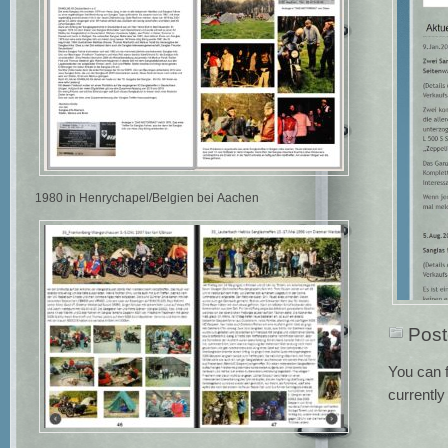
1980 in Henrychapel/Belgien bei Aachen
Post
You can f
currently