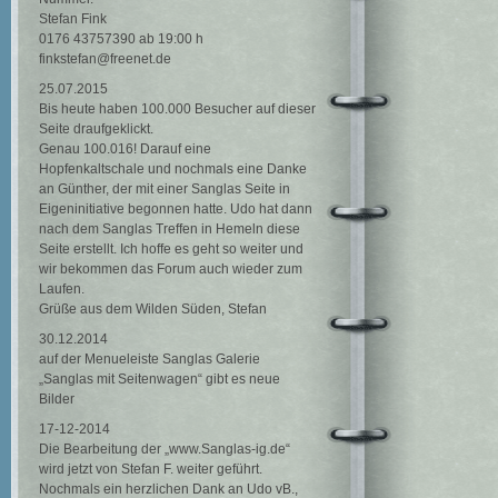
Stefan Fink
0176 43757390 ab 19:00 h
finkstefan@freenet.de
25.07.2015
Bis heute haben 100.000 Besucher auf dieser
Seite draufgeklickt.
Genau 100.016! Darauf eine
Hopfenkaltschale und nochmals eine Danke
an Günther, der mit einer Sanglas Seite in
Eigeninitiative begonnen hatte. Udo hat dann
nach dem Sanglas Treffen in Hemeln diese
Seite erstellt. Ich hoffe es geht so weiter und
wir bekommen das Forum auch wieder zum
Laufen.
Grüße aus dem Wilden Süden, Stefan
30.12.2014
auf der Menueleiste Sanglas Galerie
„Sanglas mit Seitenwagen“ gibt es neue
Bilder
17-12-2014
Die Bearbeitung der „www.Sanglas-ig.de“
wird jetzt von Stefan F. weiter geführt.
Nochmals ein herzlichen Dank an Udo vB.,