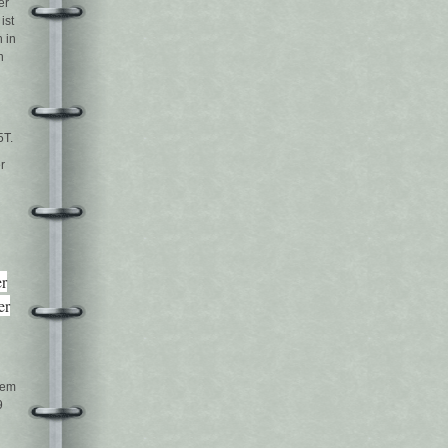
er
ist
 in
n
5T.
r
er
er
dem
9