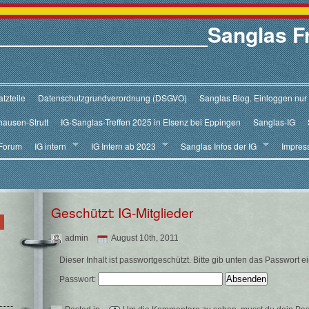
V.__________________Sanglas F
tzteile
Datenschutzgrundverordnung (DSGVO)
Sanglas Blog. Einloggen nur
hausen-Strutt
IG-Sanglas-Treffen 2025 in Elsenz bei Eppingen
Sanglas-IG
Forum
IG intern
IG Intern ab 2023
Sanglas Infos der IG
Impres
Geschützt: IG-Mitglieder
admin
August 10th, 2011
Dieser Inhalt ist passwortgeschützt. Bitte gib unten das Passwort 
Passwort: