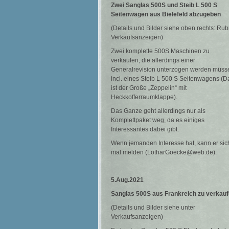
Zwei Sanglas 500S und Steib L 500 S
Seitenwagen
aus Bielefeld abzugeben
(Details und Bilder siehe oben rechts: Rub
Verkaufsanzeigen)
Zwei komplette 500S Maschinen zu
verkaufen, die allerdings einer
Generalrevision unterzogen werden müss
incl. eines Steib L 500 S Seitenwagens (D
ist der Große „Zeppelin“ mit
Heckkofferraumklappe).
Das Ganze geht allerdings nur als
Komplettpaket weg, da es einiges
Interessantes dabei gibt.
Wenn jemanden Interesse hat, kann er sic
mal melden (LotharGoecke@web.de).
5.Aug.2021
Sanglas 500S aus Frankreich zu verkau
(Details und Bilder siehe unter
Verkaufsanzeigen)