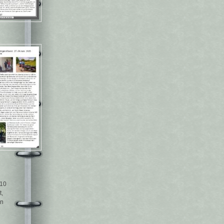
110
t,
en