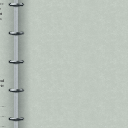
ann
e
nd
m
,
hat.
ckt