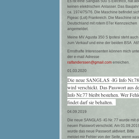
Es ist eine Sanglas 500 S Electrico, hat ab
keinen elektrischen Anlasser. Das Baujahr 
ca. 1974/75/76. Die Maschine befindet sich
Figeac (Lot) Frankreich. Die Maschine ist i
Deutschland mit rotem 07er Kennzeichen
angemeldet.
Meine MV Agusta 350 S Ipotesi steht auch
zum Verkauf und eine der beiden BSA A6
Ernsthafte Interessenten können mich unte
der e-mail Adresse
ralfanderssen@gmail.com
erreichen.
01.03.2020
Die neue SANGLAS -IG Info Nr.78
wird verschickt. Das Passwort aus d
Info Nr.77 bleibt bestehen. Wer Fehl
findet darf sie behalten.
04.09.2019
Die neue SANGLAS -IG Nr. 77 wurde mit 
neuen Passwort verschickt. Am 01.09.201
wurde das neue Passwort aktiviert. Bitte
meldet mir Fehler von der Seite, wenn was