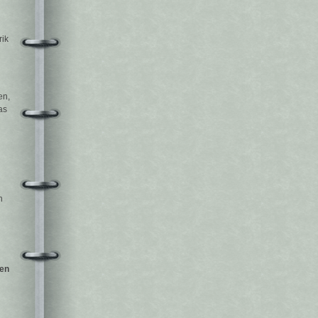
rik
en,
as
h
fen