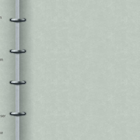
in
n
am
eser
ke