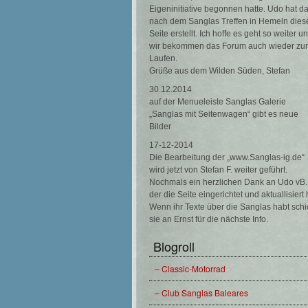
Eigeninitiative begonnen hatte. Udo hat d
nach dem Sanglas Treffen in Hemeln dies
Seite erstellt. Ich hoffe es geht so weiter u
wir bekommen das Forum auch wieder zu
Laufen.
Grüße aus dem Wilden Süden, Stefan
30.12.2014
auf der Menueleiste Sanglas Galerie
„Sanglas mit Seitenwagen“ gibt es neue
Bilder
17-12-2014
Die Bearbeitung der „www.Sanglas-ig.de“
wird jetzt von Stefan F. weiter geführt.
Nochmals ein herzlichen Dank an Udo vB.
der die Seite eingerichtet und aktuallisiert 
Wenn ihr Texte über die Sanglas habt schi
sie an Ernst für die nächste Info.
Blogroll
– Classic-Motorrad
– Club Sanglas Baleares