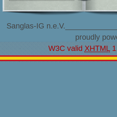
Sanglas-IG n.e.V.____________
proudly pow
W3C valid
XHTML
1.