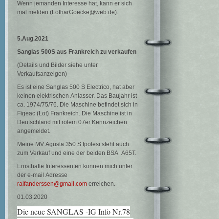
Wenn jemanden Interesse hat, kann er sich
mal melden (LotharGoecke@web.de).
5.Aug.2021
Sanglas 500S aus Frankreich zu verkaufen
(Details und Bilder siehe unter
Verkaufsanzeigen)
Es ist eine Sanglas 500 S Electrico, hat aber
keinen elektrischen Anlasser. Das Baujahr ist
ca. 1974/75/76. Die Maschine befindet sich in
Figeac (Lot) Frankreich. Die Maschine ist in
Deutschland mit rotem 07er Kennzeichen
angemeldet.
Meine MV Agusta 350 S Ipotesi steht auch
zum Verkauf und eine der beiden BSA A65T.
Ernsthafte Interessenten können mich unter
der e-mail Adresse
ralfanderssen@gmail.com
erreichen.
01.03.2020
Die neue SANGLAS -IG Info Nr.78