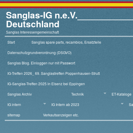
Sanglas-IG n.e.V.__________
Deutschland
Sanglas Interessengemeinschaft
Start
Sanglas spare parts, recambios, Ersatzteile
Datenschutzgrundverordnung (DSGVO)
Sanglas Blog. Einloggen nur mit Passwort
IG-Treffen 2026_ 69. Sanglastreffen Poppenhausen-Strutt
IG-Sanglas-Treffen 2025 in Elsenz bei Eppingen
Sanglas Archiv
Technik
ET-Kataloge
IG intern
IG Intern ab 2023
Sa
sitemap
Verkaufsanzeigen etc.