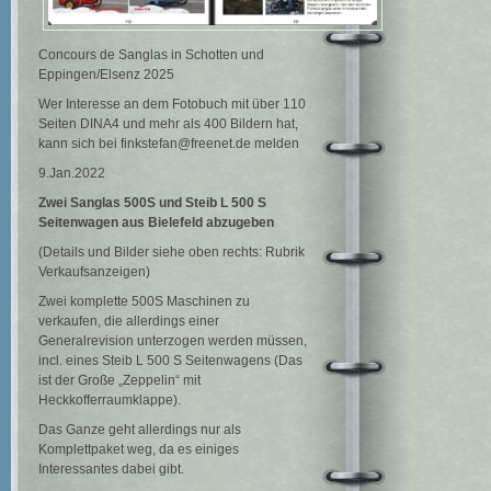
Concours de Sanglas in Schotten und
Eppingen/Elsenz 2025
Wer Interesse an dem Fotobuch mit über 110
Seiten DINA4 und mehr als 400 Bildern hat,
kann sich bei finkstefan@freenet.de melden
9.Jan.2022
Zwei Sanglas 500S und Steib L 500 S
Seitenwagen
aus Bielefeld abzugeben
(Details und Bilder siehe oben rechts: Rubrik
Verkaufsanzeigen)
Zwei komplette 500S Maschinen zu
verkaufen, die allerdings einer
Generalrevision unterzogen werden müssen,
incl. eines Steib L 500 S Seitenwagens (Das
ist der Große „Zeppelin“ mit
Heckkofferraumklappe).
Das Ganze geht allerdings nur als
Komplettpaket weg, da es einiges
Interessantes dabei gibt.