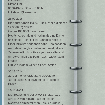
Stefan Fink
0176 43757390 ab 19:00 h
finkstefan@freenet.de
25.07.2015
Bis heute haben 100.000 Besucher auf dieser
Seite draufgeklickt.
Genau 100.016! Darauf eine
Hopfenkaltschale und nochmals eine Danke
an Günther, der mit einer Sanglas Seite in
Eigeninitiative begonnen hatte. Udo hat dann
nach dem Sanglas Treffen in Hemeln diese
Seite erstellt. Ich hoffe es geht so weiter und
wir bekommen das Forum auch wieder zum
Laufen.
Grüße aus dem Wilden Süden, Stefan
30.12.2014
auf der Menueleiste Sanglas Galerie
„Sanglas mit Seitenwagen“ gibt es neue
Bilder
17-12-2014
Die Bearbeitung der „www.Sanglas-ig.de“
wird jetzt von Stefan F. weiter geführt.
Nochmals ein herzlichen Dank an Udo vB.,