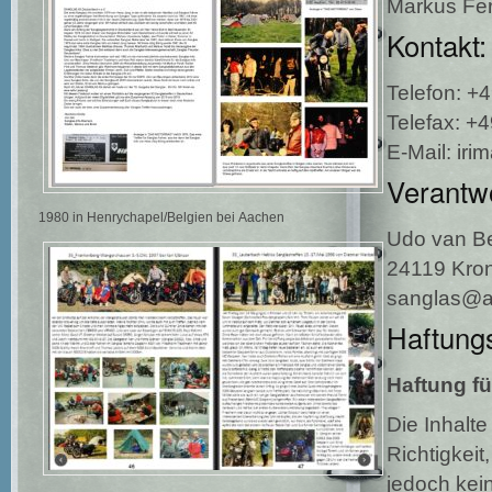
Markus Fer
Kontakt:
Telefon: +
Telefax: +4
E-Mail: ir
Verantwo
1980 in Henrychapel/Belgien bei Aachen
Udo van B
24119 Kro
sanglas@a
Haftung
Haftung fü
Die Inhalte
Richtigkeit
jedoch kei