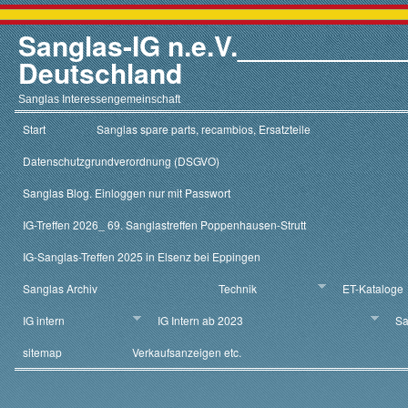
Sanglas-IG n.e.V.__________
Deutschland
Sanglas Interessengemeinschaft
Start
Sanglas spare parts, recambios, Ersatzteile
Datenschutzgrundverordnung (DSGVO)
Sanglas Blog. Einloggen nur mit Passwort
IG-Treffen 2026_ 69. Sanglastreffen Poppenhausen-Strutt
IG-Sanglas-Treffen 2025 in Elsenz bei Eppingen
Sanglas Archiv
Technik
ET-Kataloge
IG intern
IG Intern ab 2023
Sa
sitemap
Verkaufsanzeigen etc.