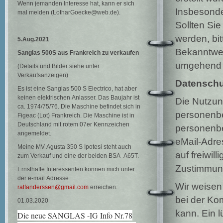
Wenn jemanden Interesse hat, kann er sich
Insbesonde
mal melden (LotharGoecke@web.de).
Sollten Si
werden, bi
5.Aug.2021
Bekanntwer
Sanglas 500S aus Frankreich zu verkaufen
umgehend 
(Details und Bilder siehe unter
Verkaufsanzeigen)
Datenschu
Es ist eine Sanglas 500 S Electrico, hat aber
keinen elektrischen Anlasser. Das Baujahr ist
Die Nutzun
ca. 1974/75/76. Die Maschine befindet sich in
personenbe
Figeac (Lot) Frankreich. Die Maschine ist in
Deutschland mit rotem 07er Kennzeichen
personenbe
angemeldet.
eMail-Adres
Meine MV Agusta 350 S Ipotesi steht auch
auf freiwil
zum Verkauf und eine der beiden BSA A65T.
Zustimmung
Ernsthafte Interessenten können mich unter
der e-mail Adresse
Wir weisen 
ralfanderssen@gmail.com
erreichen.
bei der Ko
01.03.2020
kann. Ein l
Die neue SANGLAS -IG Info Nr.78