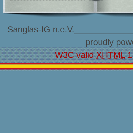
Sanglas-IG n.e.V.____________
proudly pow
W3C valid
XHTML
1.