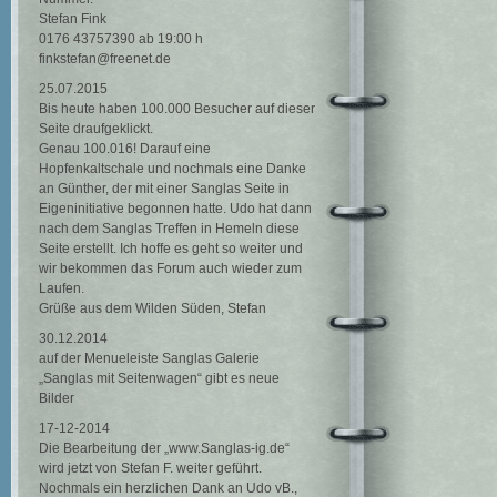
Stefan Fink
0176 43757390 ab 19:00 h
finkstefan@freenet.de
25.07.2015
Bis heute haben 100.000 Besucher auf dieser
Seite draufgeklickt.
Genau 100.016! Darauf eine
Hopfenkaltschale und nochmals eine Danke
an Günther, der mit einer Sanglas Seite in
Eigeninitiative begonnen hatte. Udo hat dann
nach dem Sanglas Treffen in Hemeln diese
Seite erstellt. Ich hoffe es geht so weiter und
wir bekommen das Forum auch wieder zum
Laufen.
Grüße aus dem Wilden Süden, Stefan
30.12.2014
auf der Menueleiste Sanglas Galerie
„Sanglas mit Seitenwagen“ gibt es neue
Bilder
17-12-2014
Die Bearbeitung der „www.Sanglas-ig.de“
wird jetzt von Stefan F. weiter geführt.
Nochmals ein herzlichen Dank an Udo vB.,