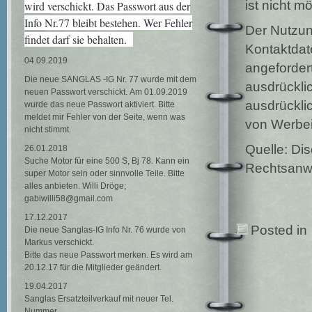
ist nicht mö
wird verschickt. Das Passwort aus der
Info Nr.77 bleibt bestehen. Wer Fehler
Der Nutzun
findet darf sie behalten.
Kontaktdat
04.09.2019
angeforder
Die neue SANGLAS -IG Nr. 77 wurde mit dem
ausdrücklic
neuen Passwort verschickt. Am 01.09.2019
ausdrückli
wurde das neue Passwort aktiviert. Bitte
meldet mir Fehler von der Seite, wenn was
von Werbei
nicht stimmt.
Quelle: Di
26.01.2018
Suche Motor für eine 500 S, Bj 78. Kann ein
Rechtsanwa
super Motor sein oder sinnvolle Teile. Bitte
alles anbieten. Willi Dröge;
gabiwilli58@gmail.com
17.12.2017
Posted in
Die neue Sanglas-IG Info Nr. 76 wurde von
Markus verschickt.
Bitte das neue Passwort merken. Es wird am
20.12.17 für die Mitglieder geändert.
19.04.2017
Sanglas Ersatzteilverkauf mit neuer Tel.
Nummer.