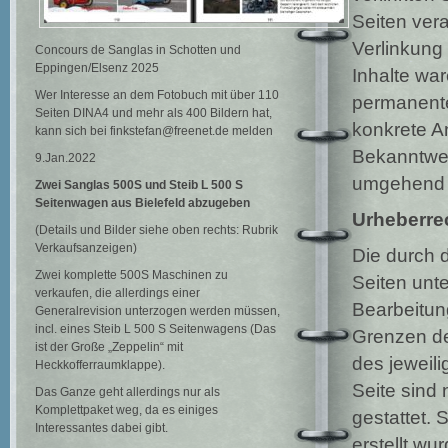
Seiten vera
Verlinkung
Concours de Sanglas in Schotten und
Eppingen/Elsenz 2025
Inhalte wa
Wer Interesse an dem Fotobuch mit über 110
permanente 
Seiten DINA4 und mehr als 400 Bildern hat,
konkrete A
kann sich bei finkstefan@freenet.de melden
Bekanntwer
9.Jan.2022
umgehend 
Zwei Sanglas 500S und Steib L 500 S
Seitenwagen
aus Bielefeld abzugeben
Urheberre
(Details und Bilder siehe oben rechts: Rubrik
Verkaufsanzeigen)
Die durch d
Zwei komplette 500S Maschinen zu
Seiten unte
verkaufen, die allerdings einer
Bearbeitun
Generalrevision unterzogen werden müssen,
incl. eines Steib L 500 S Seitenwagens (Das
Grenzen de
ist der Große „Zeppelin“ mit
des jeweil
Heckkofferraumklappe).
Seite sind 
Das Ganze geht allerdings nur als
Komplettpaket weg, da es einiges
gestattet. 
Interessantes dabei gibt.
erstellt wu