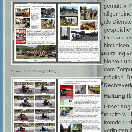
gemäß § 7 
allgemeine
als Dienste
gespeicher
Umständen z
hinweisen.
Nutzung vo
hiervon unb
dem Zeitpu
2024 in Schotten/Vogelsberg
möglich. B
Rechtsverl
Haftung fü
Unser Ange
Inhalte wir
fremden In
verlinkten 