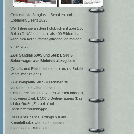
Concours de Sanglas in Schotten und
Eppingen/Elsenz 2025
Wer Interesse an dem Fotobuch mit über 110
Seiten DINA4 und mehr als 400 Bildern hat,
kann sich bei finkstefan@freenet.de melden
9.Jan.2022
Zwei Sanglas 500S und Steib L 500 S
Seitenwagen
aus Bielefeld abzugeben
(Details und Bilder siehe oben rechts: Rubrik
Verkaufsanzeigen)
Zwei komplette 500S Maschinen zu
verkaufen, die allerdings einer
Generalrevision unterzogen werden müssen,
incl. eines Steib L 500 S Seitenwagens (Das
ist der Große „Zeppelin“ mit
Heckkofferraumklappe).
Das Ganze geht allerdings nur als
Komplettpaket weg, da es einiges
Interessantes dabei gibt.