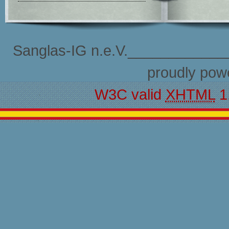
Sanglas-IG n.e.V.____________
proudly pow
W3C valid
XHTML
1.