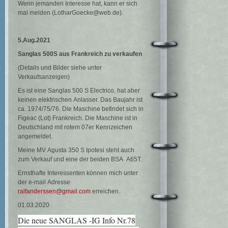
Wenn jemanden Interesse hat, kann er sich
mal melden (LotharGoecke@web.de).
5.Aug.2021
Sanglas 500S aus Frankreich zu verkaufen
(Details und Bilder siehe unter
Verkaufsanzeigen)
Es ist eine Sanglas 500 S Electrico, hat aber
keinen elektrischen Anlasser. Das Baujahr ist
ca. 1974/75/76. Die Maschine befindet sich in
Figeac (Lot) Frankreich. Die Maschine ist in
Deutschland mit rotem 07er Kennzeichen
angemeldet.
Meine MV Agusta 350 S Ipotesi steht auch
zum Verkauf und eine der beiden BSA A65T.
Ernsthafte Interessenten können mich unter
der e-mail Adresse
ralfanderssen@gmail.com
erreichen.
01.03.2020
Die neue SANGLAS -IG Info Nr.78