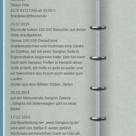
Stefan Fink
0176 43757390 ab 19:00 h
finkstefan@freenet.de
25.07.2015
Bis heute haben 100.000 Besucher auf dieser
Seite draufgeklickt.
Genau 100.016! Darauf eine
Hopfenkaltschale und nochmals eine Danke
an Günther, der mit einer Sanglas Seite in
Eigeninitiative begonnen hatte. Udo hat dann
nach dem Sanglas Treffen in Hemeln diese
Seite erstellt. Ich hoffe es geht so weiter und
wir bekommen das Forum auch wieder zum
Laufen.
Grüße aus dem Wilden Süden, Stefan
30.12.2014
auf der Menueleiste Sanglas Galerie
„Sanglas mit Seitenwagen“ gibt es neue
Bilder
17-12-2014
Die Bearbeitung der „www.Sanglas-ig.de“
wird jetzt von Stefan F. weiter geführt.
Nochmals ein herzlichen Dank an Udo vB.,