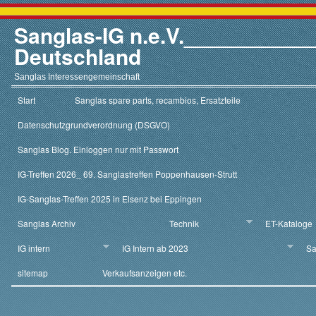
Sanglas-IG n.e.V.__________
Deutschland
Sanglas Interessengemeinschaft
Start
Sanglas spare parts, recambios, Ersatzteile
Datenschutzgrundverordnung (DSGVO)
Sanglas Blog. Einloggen nur mit Passwort
IG-Treffen 2026_ 69. Sanglastreffen Poppenhausen-Strutt
IG-Sanglas-Treffen 2025 in Elsenz bei Eppingen
Sanglas Archiv
Technik
ET-Kataloge
IG intern
IG Intern ab 2023
Sa
sitemap
Verkaufsanzeigen etc.