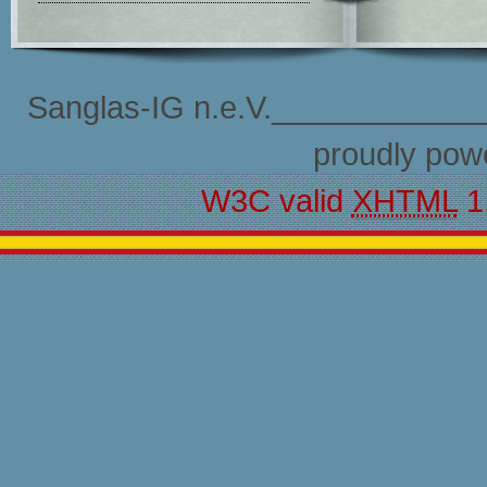
Sanglas-IG n.e.V.____________
proudly pow
W3C valid
XHTML
1.