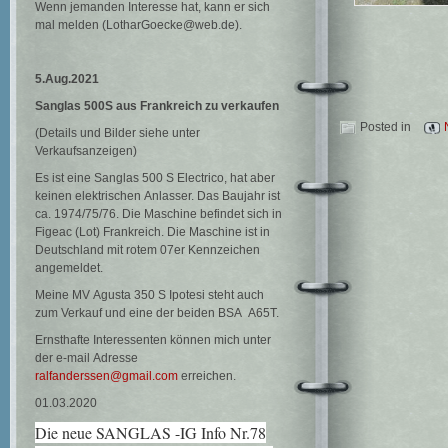
Wenn jemanden Interesse hat, kann er sich
mal melden (LotharGoecke@web.de).
5.Aug.2021
Sanglas 500S aus Frankreich zu verkaufen
Posted in
(Details und Bilder siehe unter
Verkaufsanzeigen)
Es ist eine Sanglas 500 S Electrico, hat aber
keinen elektrischen Anlasser. Das Baujahr ist
ca. 1974/75/76. Die Maschine befindet sich in
Figeac (Lot) Frankreich. Die Maschine ist in
Deutschland mit rotem 07er Kennzeichen
angemeldet.
Meine MV Agusta 350 S Ipotesi steht auch
zum Verkauf und eine der beiden BSA A65T.
Ernsthafte Interessenten können mich unter
der e-mail Adresse
ralfanderssen@gmail.com
erreichen.
01.03.2020
Die neue SANGLAS -IG Info Nr.78