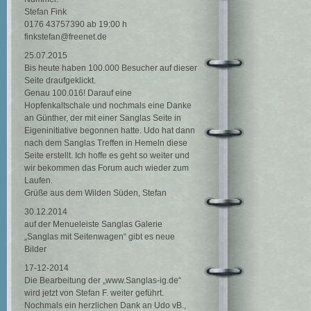
Stefan Fink
0176 43757390 ab 19:00 h
finkstefan@freenet.de
25.07.2015
Bis heute haben 100.000 Besucher auf dieser
Seite draufgeklickt.
Genau 100.016! Darauf eine
Hopfenkaltschale und nochmals eine Danke
an Günther, der mit einer Sanglas Seite in
Eigeninitiative begonnen hatte. Udo hat dann
nach dem Sanglas Treffen in Hemeln diese
Seite erstellt. Ich hoffe es geht so weiter und
wir bekommen das Forum auch wieder zum
Laufen.
Grüße aus dem Wilden Süden, Stefan
30.12.2014
auf der Menueleiste Sanglas Galerie
„Sanglas mit Seitenwagen“ gibt es neue
Bilder
17-12-2014
Die Bearbeitung der „www.Sanglas-ig.de“
wird jetzt von Stefan F. weiter geführt.
Nochmals ein herzlichen Dank an Udo vB.,