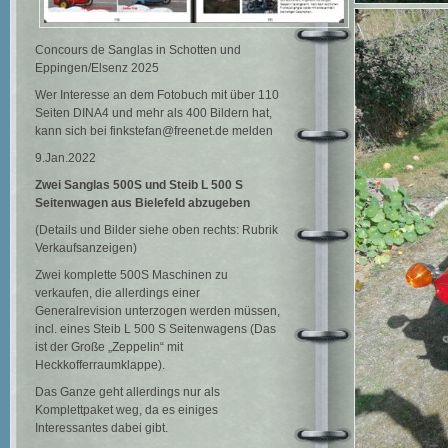
Concours de Sanglas in Schotten und
Eppingen/Elsenz 2025
Wer Interesse an dem Fotobuch mit über 110
Seiten DINA4 und mehr als 400 Bildern hat,
kann sich bei finkstefan@freenet.de melden
9.Jan.2022
Zwei Sanglas 500S und Steib L 500 S
Seitenwagen
aus Bielefeld abzugeben
(Details und Bilder siehe oben rechts: Rubrik
Verkaufsanzeigen)
Zwei komplette 500S Maschinen zu
verkaufen, die allerdings einer
Generalrevision unterzogen werden müssen,
incl. eines Steib L 500 S Seitenwagens (Das
ist der Große „Zeppelin“ mit
Heckkofferraumklappe).
Das Ganze geht allerdings nur als
Komplettpaket weg, da es einiges
Interessantes dabei gibt.