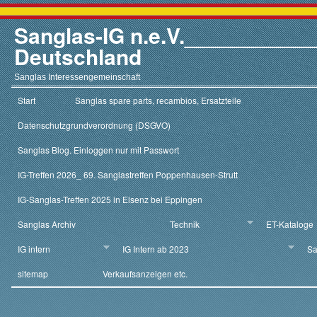
Sanglas-IG n.e.V.__________
Deutschland
Sanglas Interessengemeinschaft
Start
Sanglas spare parts, recambios, Ersatzteile
Datenschutzgrundverordnung (DSGVO)
Sanglas Blog. Einloggen nur mit Passwort
IG-Treffen 2026_ 69. Sanglastreffen Poppenhausen-Strutt
IG-Sanglas-Treffen 2025 in Elsenz bei Eppingen
Sanglas Archiv
Technik
ET-Kataloge
IG intern
IG Intern ab 2023
Sa
sitemap
Verkaufsanzeigen etc.