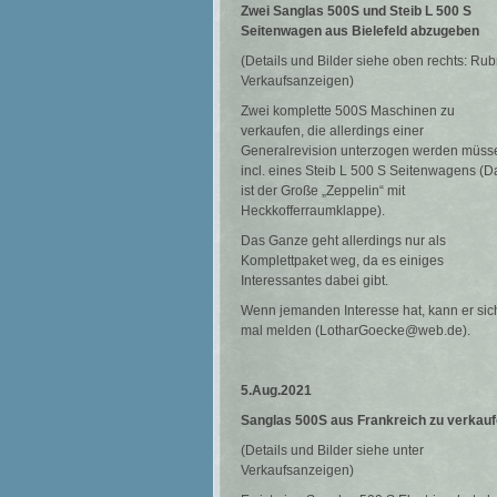
Zwei Sanglas 500S und Steib L 500 S
Seitenwagen
aus Bielefeld abzugeben
(Details und Bilder siehe oben rechts: Rub
Verkaufsanzeigen)
Zwei komplette 500S Maschinen zu
verkaufen, die allerdings einer
Generalrevision unterzogen werden müss
incl. eines Steib L 500 S Seitenwagens (D
ist der Große „Zeppelin“ mit
Heckkofferraumklappe).
Das Ganze geht allerdings nur als
Komplettpaket weg, da es einiges
Interessantes dabei gibt.
Wenn jemanden Interesse hat, kann er sic
mal melden (LotharGoecke@web.de).
5.Aug.2021
Sanglas 500S aus Frankreich zu verkau
(Details und Bilder siehe unter
Verkaufsanzeigen)