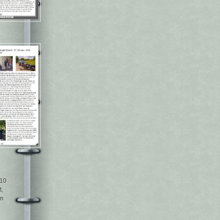
110
t,
en