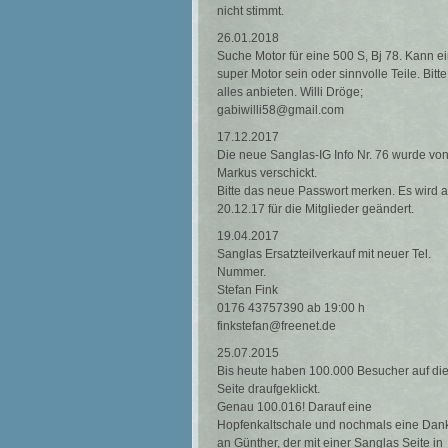
nicht stimmt.
26.01.2018
Suche Motor für eine 500 S, Bj 78. Kann e
super Motor sein oder sinnvolle Teile. Bitte
alles anbieten. Willi Dröge;
gabiwilli58@gmail.com
17.12.2017
Die neue Sanglas-IG Info Nr. 76 wurde vo
Markus verschickt.
Bitte das neue Passwort merken. Es wird 
20.12.17 für die Mitglieder geändert.
19.04.2017
Sanglas Ersatzteilverkauf mit neuer Tel.
Nummer.
Stefan Fink
0176 43757390 ab 19:00 h
finkstefan@freenet.de
25.07.2015
Bis heute haben 100.000 Besucher auf di
Seite draufgeklickt.
Genau 100.016! Darauf eine
Hopfenkaltschale und nochmals eine Dan
an Günther, der mit einer Sanglas Seite in