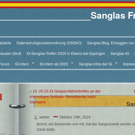
V.__________________Sanglas F
tzteile
Datenschutzgrundverordnung (DSGVO)
Sanglas Blog. Einloggen nur
hausen-Strutt
IG-Sanglas-Treffen 2025 in Elsenz bei Eppingen
Sanglas-IG
Forum
IG intern
IG Intern ab 2023
Sanglas Infos der IG
Impres
«
18.-20.10.24 Gespannfahrertreffen an der
ehemaligen Solitude- Rennstrecke beim
San
Glemseck
admin
Oktober 29th, 2024
Bernd, ein Bekannter von mir, hat die Sanglasseite wieder
Dank dafür.