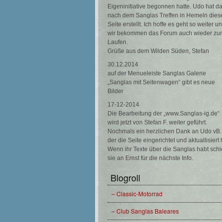
Eigeninitiative begonnen hatte. Udo hat d
nach dem Sanglas Treffen in Hemeln dies
Seite erstellt. Ich hoffe es geht so weiter u
wir bekommen das Forum auch wieder zu
Laufen.
Grüße aus dem Wilden Süden, Stefan
30.12.2014
auf der Menueleiste Sanglas Galerie
„Sanglas mit Seitenwagen“ gibt es neue
Bilder
17-12-2014
Die Bearbeitung der „www.Sanglas-ig.de“
wird jetzt von Stefan F. weiter geführt.
Nochmals ein herzlichen Dank an Udo vB.
der die Seite eingerichtet und aktuallisiert 
Wenn ihr Texte über die Sanglas habt schi
sie an Ernst für die nächste Info.
Blogroll
– Classic-Motorrad
– Club Sanglas Baleares