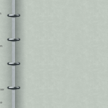
in
n
am
eser
ke