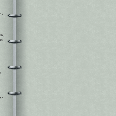
rik
en,
as
h
fen