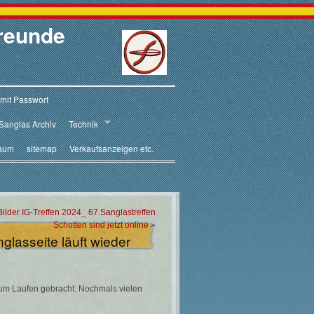
reunde
 mit Passwort
Sanglas Archiv
Technik
sum
sitemap
Verkaufsanzeigen etc.
Bilder IG-Treffen 2024_ 67.Sanglastreffen
Schotten sind jetzt online
»
glasseite läuft wieder
 zum Laufen gebracht. Nochmals vielen