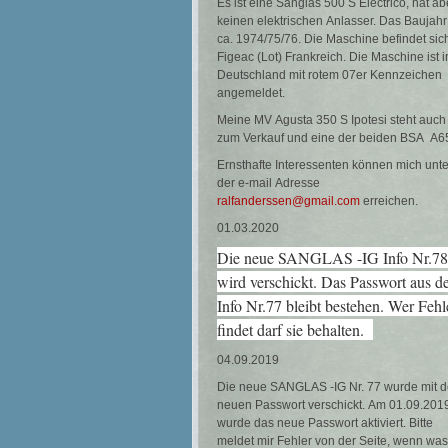
Es ist eine Sanglas 500 S Electrico, hat ab
keinen elektrischen Anlasser. Das Baujahr 
ca. 1974/75/76. Die Maschine befindet sich
Figeac (Lot) Frankreich. Die Maschine ist i
Deutschland mit rotem 07er Kennzeichen
angemeldet.
Meine MV Agusta 350 S Ipotesi steht auch
zum Verkauf und eine der beiden BSA A6
Ernsthafte Interessenten können mich unte
der e-mail Adresse
ralfanderssen@gmail.com
erreichen.
01.03.2020
Die neue SANGLAS -IG Info Nr.78
wird verschickt. Das Passwort aus d
Info Nr.77 bleibt bestehen. Wer Fehl
findet darf sie behalten.
04.09.2019
Die neue SANGLAS -IG Nr. 77 wurde mit 
neuen Passwort verschickt. Am 01.09.201
wurde das neue Passwort aktiviert. Bitte
meldet mir Fehler von der Seite, wenn was