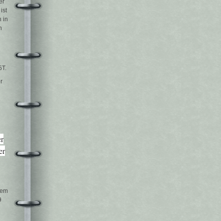
er
ist
 in
n
5T.
r
er
er
dem
9