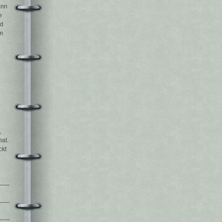
ann
e
nd
m
,
hat.
ckt