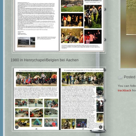
1980 in Henrychapel/Belgien bei Aachen
Posted
You can foll
trackback
fro