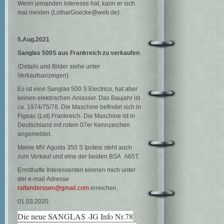
Wenn jemanden Interesse hat, kann er sich
mal melden (LotharGoecke@web.de).
5.Aug.2021
Sanglas 500S aus Frankreich zu verkaufen
(Details und Bilder siehe unter
Verkaufsanzeigen)
Es ist eine Sanglas 500 S Electrico, hat aber
keinen elektrischen Anlasser. Das Baujahr ist
ca. 1974/75/76. Die Maschine befindet sich in
Figeac (Lot) Frankreich. Die Maschine ist in
Deutschland mit rotem 07er Kennzeichen
angemeldet.
Meine MV Agusta 350 S Ipotesi steht auch
zum Verkauf und eine der beiden BSA A65T.
Ernsthafte Interessenten können mich unter
der e-mail Adresse
ralfanderssen@gmail.com
erreichen.
01.03.2020
Die neue SANGLAS -IG Info Nr.78