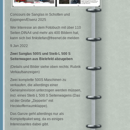
Concours de Sanglas in Schotten und
Eppingen/Elsenz 2025
Wer Interesse an dem Fotobuch mit über 110
Seiten DINA4 und mehr als 400 Bildern hat,
kann sich bei finkstefan@freenet.de melden
9.Jan.2022
Zwei Sanglas 500S und Steib L 500 S
Seitenwagen
aus Bielefeld abzugeben
(Details und Bilder siehe oben rechts: Rubrik
Verkaufsanzeigen)
Zwei komplette 500S Maschinen zu
verkaufen, die allerdings einer
Generalrevision unterzogen werden müssen,
incl. eines Steib L 500 S Seitenwagens (Das
ist der Große „Zeppelin“ mit
Heckkofferraumklappe).
Das Ganze geht allerdings nur als
Komplettpaket weg, da es einiges
Interessantes dabei gibt.