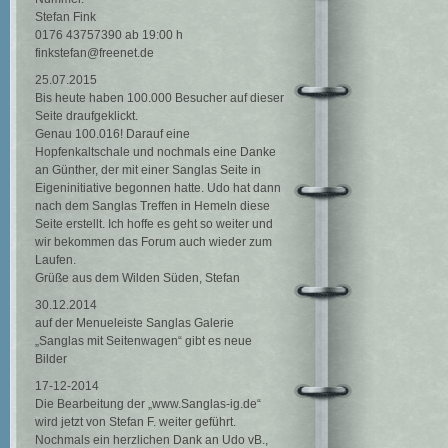
Stefan Fink
0176 43757390 ab 19:00 h
finkstefan@freenet.de
25.07.2015
Bis heute haben 100.000 Besucher auf dieser
Seite draufgeklickt.
Genau 100.016! Darauf eine
Hopfenkaltschale und nochmals eine Danke
an Günther, der mit einer Sanglas Seite in
Eigeninitiative begonnen hatte. Udo hat dann
nach dem Sanglas Treffen in Hemeln diese
Seite erstellt. Ich hoffe es geht so weiter und
wir bekommen das Forum auch wieder zum
Laufen.
Grüße aus dem Wilden Süden, Stefan
30.12.2014
auf der Menueleiste Sanglas Galerie
„Sanglas mit Seitenwagen“ gibt es neue
Bilder
17-12-2014
Die Bearbeitung der „www.Sanglas-ig.de“
wird jetzt von Stefan F. weiter geführt.
Nochmals ein herzlichen Dank an Udo vB.,