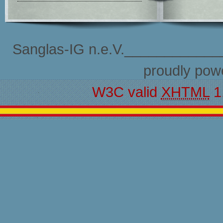
Sanglas-IG n.e.V.____________
proudly pow
W3C valid
XHTML
1.