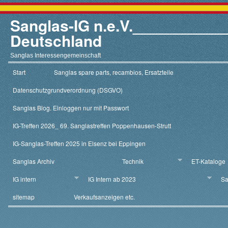
Sanglas-IG n.e.V.__________
Deutschland
Sanglas Interessengemeinschaft
Start
Sanglas spare parts, recambios, Ersatzteile
Datenschutzgrundverordnung (DSGVO)
Sanglas Blog. Einloggen nur mit Passwort
IG-Treffen 2026_ 69. Sanglastreffen Poppenhausen-Strutt
IG-Sanglas-Treffen 2025 in Elsenz bei Eppingen
Sanglas Archiv
Technik
ET-Kataloge
IG intern
IG Intern ab 2023
Sa
sitemap
Verkaufsanzeigen etc.